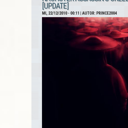
[UPDATE]
Version von
MI, 22/12/2010 - 00:11
| AUTOR:
PRINCE2004
Assassin's
Creed
Brotherhood