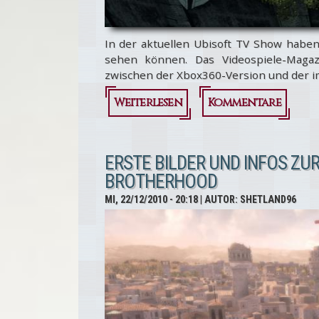
In der aktuellen Ubisoft TV Show haben
sehen können. Das Videospiele-Magaz
zwischen der Xbox360-Version und der i
Weiterlesen
über Assassin's
Kommentare
Creed
Brotherhood
ERSTE BILDER UND INFOS ZU
BROTHERHOOD
im
MI, 22/12/2010 - 20:18
| AUTOR:
SHETLAND96
Grafikvergleich
XBox360 vs. PC