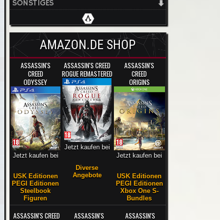
SONSTIGES
AMAZON.DE SHOP
ASSASSIN'S
ASSASSIN'S CREED
ASSASSIN'S
CREED
ROGUE REMASTERED
CREED
ODYSSEY
ORIGINS
Jetzt kaufen bei
Jetzt kaufen bei
Jetzt kaufen bei
Diverse
Angebote
USK Editionen
USK Editionen
PEGI Editionen
PEGI Editionen
Steelbook
Xbox One S-
Figuren
Bundles
ASSASSIN'S CREED
ASSASSIN'S
ASSASSIN'S