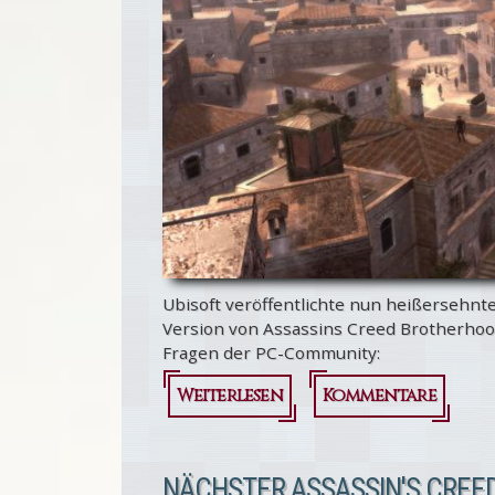
Ubisoft veröffentlichte nun heißersehnt
Version von Assassins Creed Brotherhoo
Fragen der PC-Community:
Weiterlesen
über Erste
Kommentare
Bilder und
Infos zur PC-
NÄCHSTER ASSASSIN'S CREE