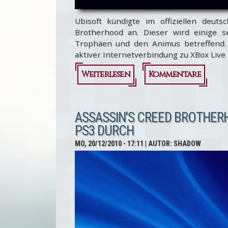
Ubisoft kündigte im offiziellen deu
Brotherhood an. Dieser wird einige 
Trophäen und den Animus betreffend.
aktiver Internetverbindung zu XBox Live
Weiterlesen
Kommentare
über
Nächster
Assassin's
ASSASSIN'S CREED BROTHERH
PS3 DURCH
Creed
MO, 20/12/2010 - 17:11
| AUTOR:
SHADOW
Brotherhood
Patch in
Arbeit
[Update]