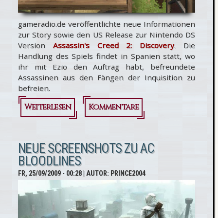
gameradio.de veröffentlichte neue Informationen
zur Story sowie den US Release zur Nintendo DS
Version
Assassin's Creed 2: Discovery
. Die
Handlung des Spiels findet in Spanien statt, wo
ihr mit Ezio den Auftrag habt, befreundete
Assassinen aus den Fängen der Inquisition zu
befreien.
Weiterlesen
über
Kommentare
Infos und
Release
NEUE SCREENSHOTS ZU AC
BLOODLINES
von
FR, 25/09/2009 - 00:28
| AUTOR:
PRINCE2004
Assassin's
Creed 2:
Discovery