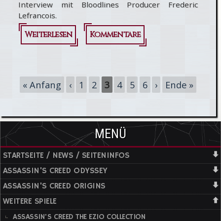
Interview mit Bloodlines Producer Frederic
Lefrancois.
Weiterlesen
über
Kommentare
Assassin's
Creed
Seiten
« Anfang
‹
1
2
3
4
5
6
›
Ende »
Bloodlines
Interview
mit
MENÜ
Frederic
STARTSEITE / NEWS / SEITENINFOS
Lefrancois
ASSASSIN'S CREED ODYSSEY
ASSASSIN'S CREED ORIGINS
WEITERE SPIELE
ASSASSIN'S CREED THE EZIO COLLECTION