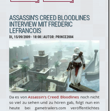
Assassin's
Creed:
ASSASSIN'S CREED BLOODLINES
INTERVIEW MIT FREDERIC
Bloodlines
LEFRANCOIS
Interview
DI, 15/09/2009 - 18:08
| AUTOR:
PRINCE2004
mit Dan
McAuliffe
Da es von
Assassin's Creed: Bloodlines
noch nicht
so viel zu sehen und zu hören gab, folgt nun ein
heute bei gametrailers.com veröffentlichtes