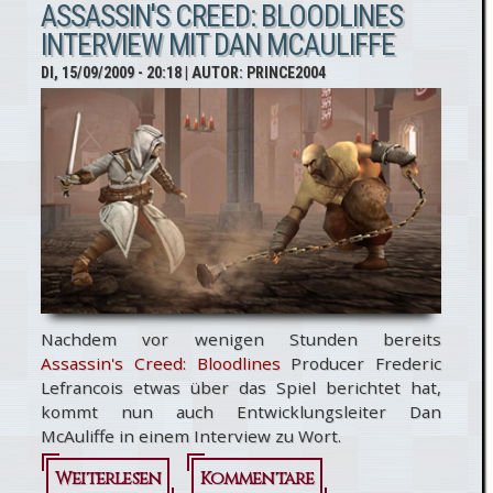
Creed 2:
ASSASSIN'S CREED: BLOODLINES
INTERVIEW MIT DAN MCAULIFFE
App für
DI, 15/09/2009 - 20:18
| AUTOR:
PRINCE2004
iPhone
Nachdem vor wenigen Stunden bereits
Assassin's Creed: Bloodlines
Producer Frederic
Lefrancois etwas über das Spiel berichtet hat,
kommt nun auch Entwicklungsleiter Dan
McAuliffe in einem Interview zu Wort.
Weiterlesen
über
Kommentare