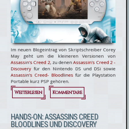
Im neuen Blogeintrag von Skriptschreiber Corey
May geht um die kleineren Versionen von
Assassin's Creed 2
, zu denen
Assassin's Creed 2 -
Discovery
für den Nintendo DS und DSi sowie
Assassin's Creed- Bloodlines
für die Playstation
Portable kurz PSP gehören.
Weiterlesen
über Blog
Kommentare
von
Assassin's
HANDS-ON: ASSASSINS CREED
BLOODLINES UND DISCOVERY
Creed: