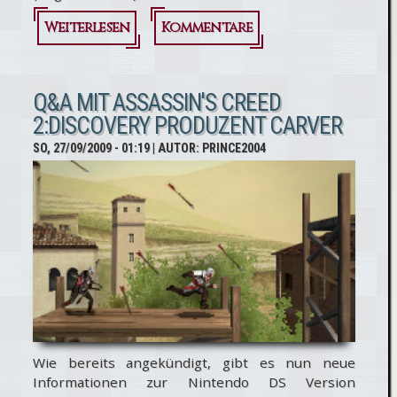
Weiterlesen
über
Kommentare
Assassin's
Creed 2:
Q&A MIT ASSASSIN'S CREED
2:DISCOVERY PRODUZENT CARVER
Discovery &
SO, 27/09/2009 - 01:19
| AUTOR:
PRINCE2004
Bloodlines
vorbestellen
Wie bereits angekündigt, gibt es nun neue
Informationen zur Nintendo DS Version