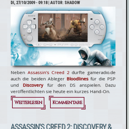
DI, 27/10/2009 - 09:18
| AUTOR:
SHADOW
Tragbares
Credo
Neben
Assassin's Creed 2
durfte gameradio.de
auch die beiden Ableger
Bloodlines
für die PSP
und
Discovery
für den DS anspielen. Dazu
veröffentlichten sie heute ein kurzes Hand-On.
Weiterlesen
über
Kommentare
Hands-On:
Assassins
ASSASSIN'S CREED 2: DISCOVERY &