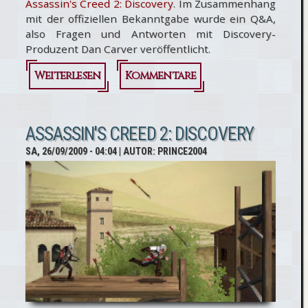
Assassin's Creed 2: Discovery
. Im Zusammenhang
mit der offiziellen Bekanntgabe wurde ein Q&A,
also Fragen und Antworten mit Discovery-
Produzent Dan Carver veröffentlicht.
Weiterlesen
über Q&A
Kommentare
mit
Assassin's
ASSASSIN'S CREED 2: DISCOVERY
Creed
SA, 26/09/2009 - 04:04
| AUTOR:
PRINCE2004
2:Discovery
Produzent
Carver