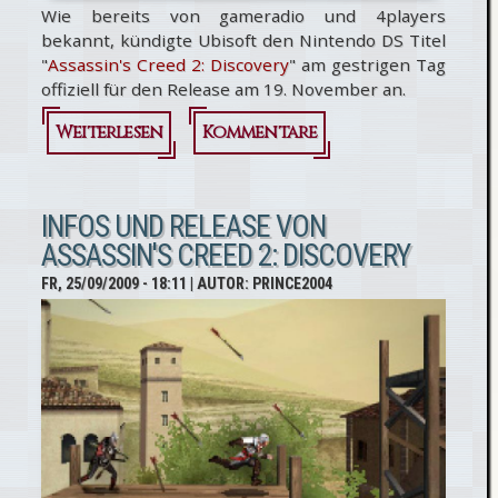
Wie bereits von gameradio und 4players
bekannt, kündigte Ubisoft den Nintendo DS Titel
"
Assassin's Creed 2: Discovery
" am gestrigen Tag
offiziell für den Release am 19. November an.
Weiterlesen
über
Kommentare
Assassin's
Creed 2:
INFOS UND RELEASE VON
ASSASSIN'S CREED 2: DISCOVERY
Discovery
FR, 25/09/2009 - 18:11
| AUTOR:
PRINCE2004