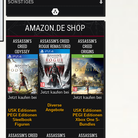
SONSTIGES
AMAZON.DE SHOP
ASSASSIN'S
ASSASSIN'S CREED
ASSASSIN'S
CREED
ROGUE REMASTERED
CREED
ODYSSEY
ORIGINS
Jetzt kaufen bei
Jetzt kaufen bei
Jetzt kaufen bei
Diverse
Angebote
USK Editionen
USK Editionen
PEGI Editionen
PEGI Editionen
Steelbook
Xbox One S-
Figuren
Bundles
ASSASSIN'S CREED
ASSASSIN'S
ASSASSIN'S