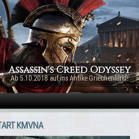
Direkt zum Inhalt
Assassin's Creed Rogue
Remastered
Jetzt für PS4 & Xbox One!
TART KMVNA