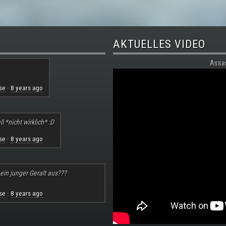
AKTUELLES VIDEO
Assa
se
8 years ago
·
l *nicht wirklich* :D
se
8 years ago
·
 ein junger Geralt aus???
se
8 years ago
·