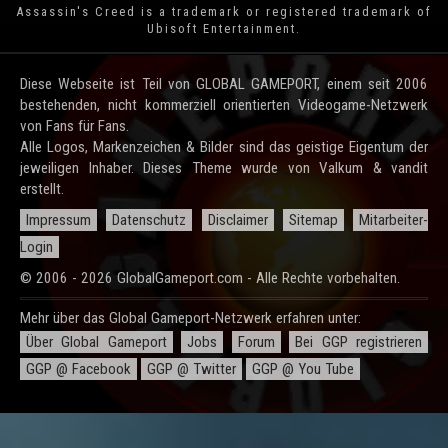
Assassin's Creed is a trademark or registered trademark of
Ubisoft Entertainment
.
Diese Webseite ist Teil von GLOBAL GAMEPORT, einem seit 2006
bestehenden, nicht kommerziell orientierten Videogame-Netzwerk
von Fans für Fans.
Alle Logos, Markenzeichen & Bilder sind das geistige Eigentum der
jeweiligen Inhaber. Dieses Theme wurde von Valkum & vandit
erstellt.
Impressum
Datenschutz
Disclaimer
Sitemap
Mitarbeiter-
Login
© 2006 - 2026 GlobalGameport.com - Alle Rechte vorbehalten.
Mehr über das Global Gameport-Netzwerk erfahren unter:
Über Global Gameport
Jobs
Forum
Bei GGP registrieren
GGP @ Facebook
GGP @ Twitter
GGP @ You Tube