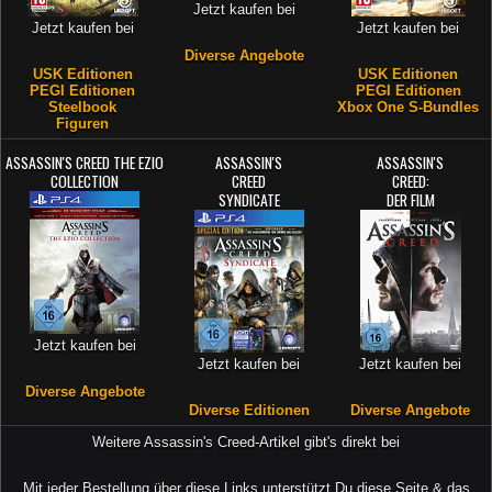
Jetzt kaufen bei
Jetzt kaufen bei
Jetzt kaufen bei
Diverse Angebote
USK Editionen
USK Editionen
PEGI Editionen
PEGI Editionen
Steelbook
Xbox One S-Bundles
Figuren
ASSASSIN'S CREED THE EZIO
ASSASSIN'S
ASSASSIN'S
COLLECTION
CREED
CREED:
SYNDICATE
DER FILM
Jetzt kaufen bei
Jetzt kaufen bei
Jetzt kaufen bei
Diverse Angebote
Diverse Editionen
Diverse Angebote
Weitere Assassin's Creed-Artikel gibt's direkt bei
Mit jeder Bestellung über diese Links unterstützt Du diese Seite & das