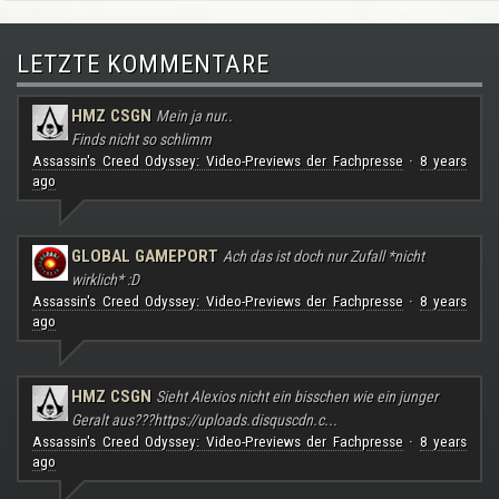
LETZTE KOMMENTARE
HMZ CSGN
Mein ja nur..
Finds nicht so schlimm
Assassin's Creed Odyssey: Video-Previews der Fachpresse
8 years
·
ago
GLOBAL GAMEPORT
Ach das ist doch nur Zufall *nicht
wirklich* :D
Assassin's Creed Odyssey: Video-Previews der Fachpresse
8 years
·
ago
HMZ CSGN
Sieht Alexios nicht ein bisschen wie ein junger
Geralt aus???
https://uploads.disquscdn.c...
Assassin's Creed Odyssey: Video-Previews der Fachpresse
8 years
·
ago