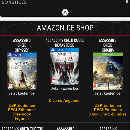
SONSTIGES
AMAZON.DE SHOP
ASSASSIN'S
ASSASSIN'S CREED ROGUE
ASSASSIN'S
CREED
REMASTERED
CREED
ODYSSEY
ORIGINS
Jetzt kaufen bei
Jetzt kaufen bei
Jetzt kaufen bei
Diverse Angebote
USK Editionen
USK Editionen
PEGI Editionen
PEGI Editionen
Steelbook
Xbox One S-Bundles
Figuren
ASSASSIN'S CREED THE EZIO
ASSASSIN'S
ASSASSIN'S