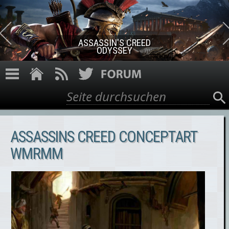
Direkt zum Inhalt
ASSASSIN'S CREED ROGUE
REMASTERED
Suche
Suchformular
ASSASSINS CREED CONCEPTART
WMRMM