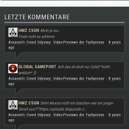
LETZTE KOMMENTARE
HMZ CSGN
Mein ja nur..
Finds nicht so schlimm
Assassin's Creed Odyssey: Video-Previews der Fachpresse
8 years
·
ago
GLOBAL GAMEPORT
Ach das ist doch nur Zufall *nicht
wirklich* :D
Assassin's Creed Odyssey: Video-Previews der Fachpresse
8 years
·
ago
HMZ CSGN
Sieht Alexios nicht ein bisschen wie ein junger
Geralt aus???
https://uploads.disquscdn.c...
Assassin's Creed Odyssey: Video-Previews der Fachpresse
8 years
·
ago