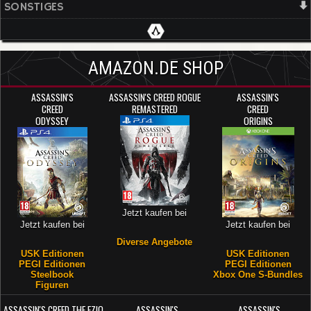
SONSTIGES
AMAZON.DE SHOP
ASSASSIN'S
ASSASSIN'S CREED ROGUE
ASSASSIN'S
CREED
REMASTERED
CREED
ODYSSEY
ORIGINS
Jetzt kaufen bei
Jetzt kaufen bei
Jetzt kaufen bei
Diverse Angebote
USK Editionen
USK Editionen
PEGI Editionen
PEGI Editionen
Steelbook
Xbox One S-Bundles
Figuren
ASSASSIN'S CREED THE EZIO
ASSASSIN'S
ASSASSIN'S