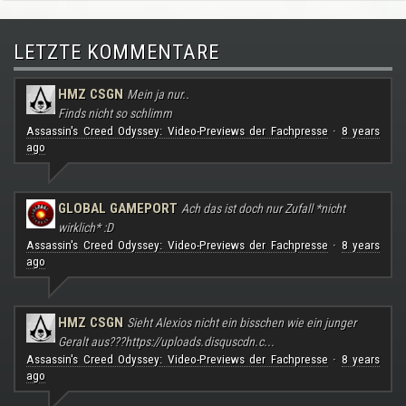
LETZTE KOMMENTARE
HMZ CSGN
Mein ja nur..
Finds nicht so schlimm
Assassin's Creed Odyssey: Video-Previews der Fachpresse
8 years
·
ago
GLOBAL GAMEPORT
Ach das ist doch nur Zufall *nicht
wirklich* :D
Assassin's Creed Odyssey: Video-Previews der Fachpresse
8 years
·
ago
HMZ CSGN
Sieht Alexios nicht ein bisschen wie ein junger
Geralt aus???
https://uploads.disquscdn.c...
Assassin's Creed Odyssey: Video-Previews der Fachpresse
8 years
·
ago