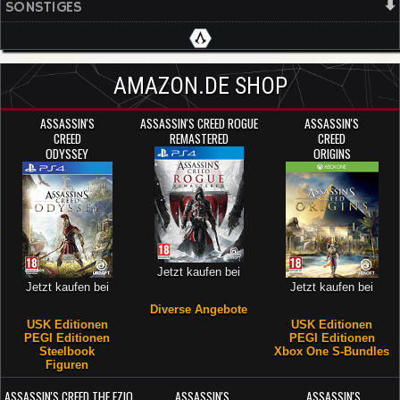
SONSTIGES
AMAZON.DE SHOP
ASSASSIN'S
ASSASSIN'S CREED ROGUE
ASSASSIN'S
CREED
REMASTERED
CREED
ODYSSEY
ORIGINS
Jetzt kaufen bei
Jetzt kaufen bei
Jetzt kaufen bei
Diverse Angebote
USK Editionen
USK Editionen
PEGI Editionen
PEGI Editionen
Steelbook
Xbox One S-Bundles
Figuren
ASSASSIN'S CREED THE EZIO
ASSASSIN'S
ASSASSIN'S