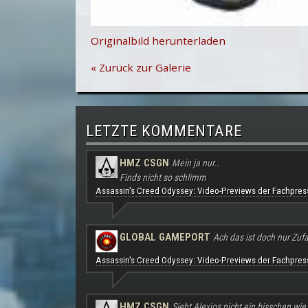
Originalbild herunterladen
« Zurück zur Galerie
LETZTE KOMMENTARE
HMZ CSGN
Mein ja nur..
Finds nicht so schlimm
Assassin's Creed Odyssey: Video-Previews der Fachpres
GLOBAL GAMEPORT
Ach das ist doch nur Zufal
Assassin's Creed Odyssey: Video-Previews der Fachpres
HMZ CSGN
Sieht Alexios nicht ein bisschen wie