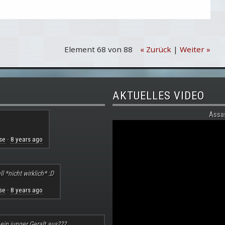
Element 68 von 88
« Zurück
|
Weiter »
AKTUELLES VIDEO
Assa
se
8 years ago
·
l *nicht wirklich* :D
se
8 years ago
·
 ein junger Geralt aus???