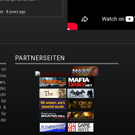
se
8 years ago
·
PARTNERSEITEN
ist
ema
ws,
der,
cht
 für
D &
 für
 die