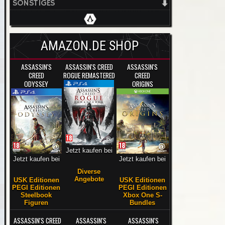
SONSTIGES
AMAZON.DE SHOP
ASSASSIN'S
ASSASSIN'S CREED
ASSASSIN'S
CREED
ROGUE REMASTERED
CREED
ODYSSEY
ORIGINS
Jetzt kaufen bei
Jetzt kaufen bei
Jetzt kaufen bei
Diverse
Angebote
USK Editionen
USK Editionen
PEGI Editionen
PEGI Editionen
Steelbook
Xbox One S-
Figuren
Bundles
ASSASSIN'S CREED
ASSASSIN'S
ASSASSIN'S