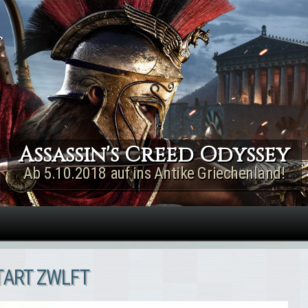
Direkt zum Inhalt
Assassin's Creed Rogue
Remastered
Jetzt für PS4 & Xbox One!
TART ZWLFT