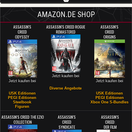
AMAZON.DE SHOP
ASSASSIN'S
ASSASSIN'S CREED ROGUE
ASSASSIN'S
CREED
REMASTERED
CREED
ODYSSEY
ORIGINS
Jetzt kaufen bei
Jetzt kaufen bei
Jetzt kaufen bei
Diverse Angebote
USK Editionen
USK Editionen
PEGI Editionen
PEGI Editionen
Steelbook
Xbox One S-Bundles
Figuren
ASSASSIN'S CREED THE EZIO
ASSASSIN'S
ASSASSIN'S
COLLECTION
CREED
CREED:
SYNDICATE
DER FILM