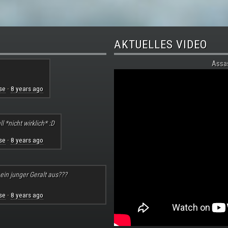
AKTUELLES VIDEO
Assa
se
8 years ago
·
l *nicht wirklich* :D
se
8 years ago
·
 ein junger Geralt aus???
se
8 years ago
·