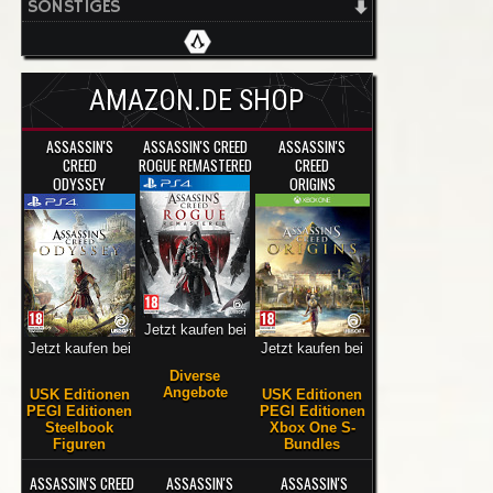
SONSTIGES
AMAZON.DE SHOP
ASSASSIN'S
ASSASSIN'S CREED
ASSASSIN'S
CREED
ROGUE REMASTERED
CREED
ODYSSEY
ORIGINS
Jetzt kaufen bei
Jetzt kaufen bei
Jetzt kaufen bei
Diverse
Angebote
USK Editionen
USK Editionen
PEGI Editionen
PEGI Editionen
Steelbook
Xbox One S-
Figuren
Bundles
ASSASSIN'S CREED
ASSASSIN'S
ASSASSIN'S