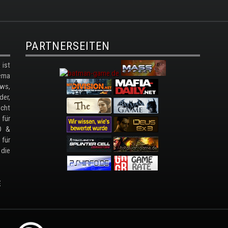
PARTNERSEITEN
ist
ema
ws,
der,
cht
 für
D &
 für
 die
E