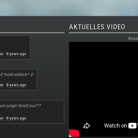
AKTUELLES VIDEO
Assa
se
8 years ago
·
l *nicht wirklich* :D
se
8 years ago
·
 ein junger Geralt aus???
se
8 years ago
·