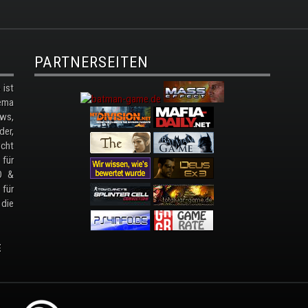
PARTNERSEITEN
ist
ema
ws,
der,
cht
 für
D &
 für
 die
E