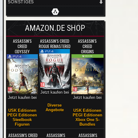
SONSTIGES
AMAZON.DE SHOP
ASSASSIN'S
ASSASSIN'S CREED
ASSASSIN'S
CREED
ROGUE REMASTERED
CREED
ODYSSEY
ORIGINS
Jetzt kaufen bei
Jetzt kaufen bei
Jetzt kaufen bei
Diverse
Angebote
USK Editionen
USK Editionen
PEGI Editionen
PEGI Editionen
Steelbook
Xbox One S-
Figuren
Bundles
ASSASSIN'S CREED
ASSASSIN'S
ASSASSIN'S