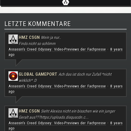
LETZTE KOMMENTARE
HMZ CSGN
Mein ja nur..
Finds nicht so schlimm
Assassin's Creed Odyssey: Video-Previews der Fachpresse
8 years
·
ago
GLOBAL GAMEPORT
Ach das ist doch nur Zufall *nicht
wirklich* :D
Assassin's Creed Odyssey: Video-Previews der Fachpresse
8 years
·
ago
HMZ CSGN
Sieht Alexios nicht ein bisschen wie ein junger
Geralt aus???
https://uploads.disquscdn.c...
Assassin's Creed Odyssey: Video-Previews der Fachpresse
8 years
·
ago