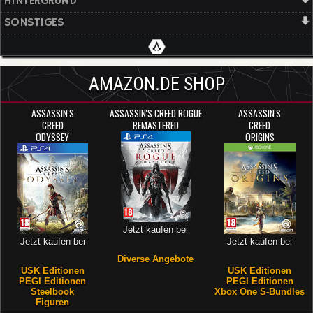
HINTERGRUND
SONSTIGES
AMAZON.DE SHOP
ASSASSIN'S
ASSASSIN'S CREED ROGUE
ASSASSIN'S
CREED
REMASTERED
CREED
ODYSSEY
ORIGINS
Jetzt kaufen bei
Jetzt kaufen bei
Jetzt kaufen bei
Diverse Angebote
USK Editionen
USK Editionen
PEGI Editionen
PEGI Editionen
Steelbook
Xbox One S-Bundles
Figuren