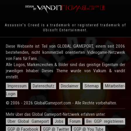
Assassin's Creed is a trademark or registered trademark of
Ubisoft Entertainment
.
Diese Webseite ist Teil von GLOBAL GAMEPORT, einem seit 2006
bestehenden, nicht kommerziell orientierten Videogame-Netzwerk
von Fans für Fans.
Alle Logos, Markenzeichen & Bilder sind das geistige Eigentum der
jeweiligen Inhaber. Dieses Theme wurde von Valkum & vandit
erstellt.
Impressum
Datenschutz
Disclaimer
Sitemap
Mitarbeiter-
Login
© 2006 - 2026 GlobalGameport.com - Alle Rechte vorbehalten.
Mehr über das Global Gameport-Netzwerk erfahren unter:
Über Global Gameport
Jobs
Forum
Bei GGP registrieren
GGP @ Facebook
GGP @ Twitter
GGP @ You Tube