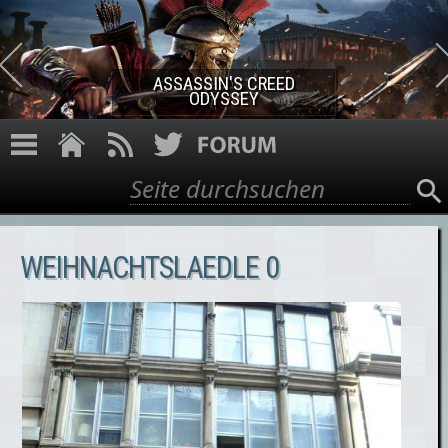
Direkt zum Inhalt
ASSASSIN'S CREED ROGUE
REMASTERED
Suche
Suchformular
WEIHNACHTSLAEDLE 0