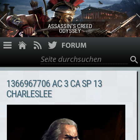
Direkt zum Inhalt
ASSASSIN'S CREED ROGUE
REMASTERED
Suche
Suchformular
1366967706 AC 3 CA SP 13
CHARLESLEE