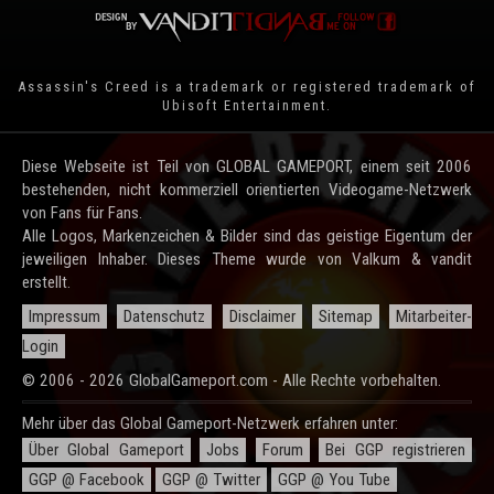
Assassin's Creed is a trademark or registered trademark of
Ubisoft Entertainment
.
Diese Webseite ist Teil von GLOBAL GAMEPORT, einem seit 2006
bestehenden, nicht kommerziell orientierten Videogame-Netzwerk
von Fans für Fans.
Alle Logos, Markenzeichen & Bilder sind das geistige Eigentum der
jeweiligen Inhaber. Dieses Theme wurde von Valkum & vandit
erstellt.
Impressum
Datenschutz
Disclaimer
Sitemap
Mitarbeiter-
Login
© 2006 - 2026 GlobalGameport.com - Alle Rechte vorbehalten.
Mehr über das Global Gameport-Netzwerk erfahren unter:
Über Global Gameport
Jobs
Forum
Bei GGP registrieren
GGP @ Facebook
GGP @ Twitter
GGP @ You Tube