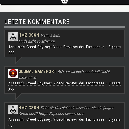
LETZTE KOMMENTARE
HMZ CSGN
Mein ja nur..
Finds nicht so schlimm
Assassin's Creed Odyssey: Video-Previews der Fachpresse
8 years
·
ago
GLOBAL GAMEPORT
Ach das ist doch nur Zufall *nicht
wirklich* :D
Assassin's Creed Odyssey: Video-Previews der Fachpresse
8 years
·
ago
HMZ CSGN
Sieht Alexios nicht ein bisschen wie ein junger
Geralt aus???
https://uploads.disquscdn.c...
Assassin's Creed Odyssey: Video-Previews der Fachpresse
8 years
·
ago