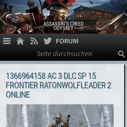
Direkt zum Inhalt
ASSASSIN'S CREED ROGUE
REMASTERED
Suche
Suchformular
1366964158 AC 3 DLC SP 15
FRONTIER RATONWOLFLEADER 2
ONLINE