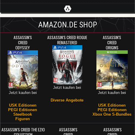
AMAZON.DE SHOP
ASSASSIN'S
ASSASSIN'S CREED ROGUE
ASSASSIN'S
CREED
REMASTERED
CREED
ODYSSEY
ORIGINS
Jetzt kaufen bei
Jetzt kaufen bei
Jetzt kaufen bei
Diverse Angebote
USK Editionen
USK Editionen
PEGI Editionen
PEGI Editionen
Steelbook
Xbox One S-Bundles
Figuren
ASSASSIN'S CREED THE EZIO
ASSASSIN'S
ASSASSIN'S
COLLECTION
CREED
CREED: