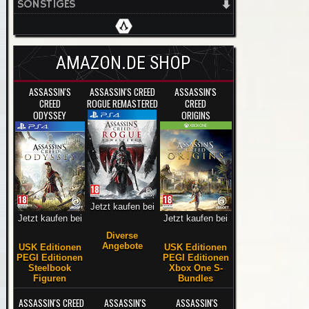
SONSTIGES
AMAZON.DE SHOP
ASSASSIN'S
ASSASSIN'S CREED
ASSASSIN'S
CREED
ROGUE REMASTERED
CREED
ODYSSEY
ORIGINS
Jetzt kaufen bei
Jetzt kaufen bei
Jetzt kaufen bei
Diverse
Angebote
USK Editionen
USK Editionen
PEGI Editionen
PEGI Editionen
Steelbook
Xbox One S-
Figuren
Bundles
ASSASSIN'S CREED
ASSASSIN'S
ASSASSIN'S