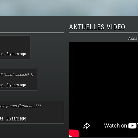
AKTUELLES VIDEO
Assa
se
8 years ago
·
l *nicht wirklich* :D
se
8 years ago
·
 ein junger Geralt aus???
se
8 years ago
·