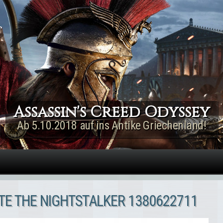
Direkt zum Inhalt
Assassin's Creed Rogue
Remastered
Jetzt für PS4 & Xbox One!
TE THE NIGHTSTALKER 1380622711