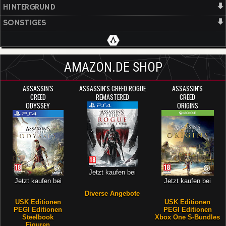
HINTERGRUND
SONSTIGES
AMAZON.DE SHOP
ASSASSIN'S
ASSASSIN'S CREED ROGUE
ASSASSIN'S
CREED
REMASTERED
CREED
ODYSSEY
ORIGINS
Jetzt kaufen bei
Jetzt kaufen bei
Jetzt kaufen bei
Diverse Angebote
USK Editionen
USK Editionen
PEGI Editionen
PEGI Editionen
Steelbook
Xbox One S-Bundles
Figuren