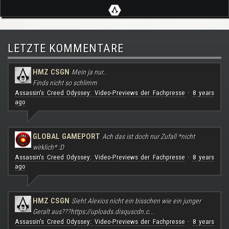
LETZTE KOMMENTARE
HMZ CSGN
Mein ja nur..
Finds nicht so schlimm
Assassin's Creed Odyssey: Video-Previews der Fachpresse
8 years
·
ago
GLOBAL GAMEPORT
Ach das ist doch nur Zufall *nicht
wirklich* :D
Assassin's Creed Odyssey: Video-Previews der Fachpresse
8 years
·
ago
HMZ CSGN
Sieht Alexios nicht ein bisschen wie ein junger
Geralt aus???
https://uploads.disquscdn.c...
Assassin's Creed Odyssey: Video-Previews der Fachpresse
8 years
·