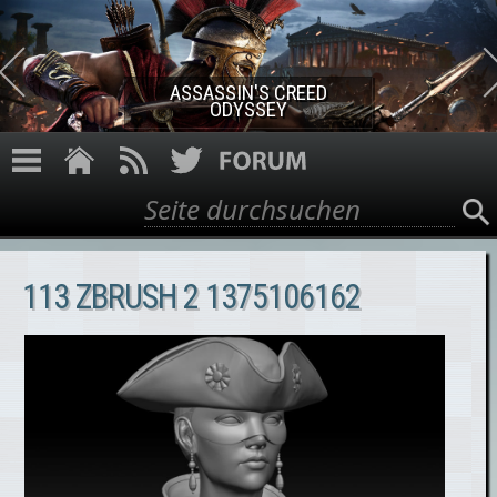
Direkt zum Inhalt
ASSASSIN'S CREED
ODYSSEY
Suche
Suchformular
113 ZBRUSH 2 1375106162