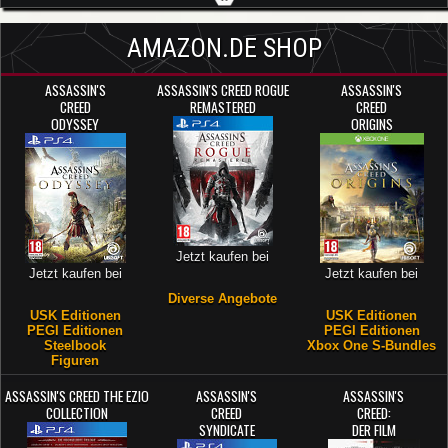
AMAZON.DE SHOP
ASSASSIN'S
ASSASSIN'S CREED ROGUE
ASSASSIN'S
CREED
REMASTERED
CREED
ODYSSEY
ORIGINS
Jetzt kaufen bei
Jetzt kaufen bei
Jetzt kaufen bei
Diverse Angebote
USK Editionen
USK Editionen
PEGI Editionen
PEGI Editionen
Steelbook
Xbox One S-Bundles
Figuren
ASSASSIN'S CREED THE EZIO
ASSASSIN'S
ASSASSIN'S
COLLECTION
CREED
CREED:
SYNDICATE
DER FILM