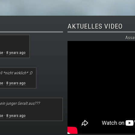
AKTUELLES VIDEO
Assa
se
8 years ago
·
l *nicht wirklich* :D
se
8 years ago
·
 ein junger Geralt aus???
se
8 years ago
·