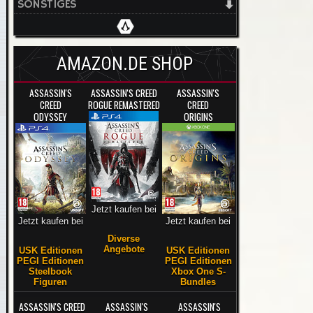
SONSTIGES
AMAZON.DE SHOP
ASSASSIN'S
ASSASSIN'S CREED
ASSASSIN'S
CREED
ROGUE REMASTERED
CREED
ODYSSEY
ORIGINS
Jetzt kaufen bei
Jetzt kaufen bei
Jetzt kaufen bei
Diverse
Angebote
USK Editionen
USK Editionen
PEGI Editionen
PEGI Editionen
Steelbook
Xbox One S-
Figuren
Bundles
ASSASSIN'S CREED
ASSASSIN'S
ASSASSIN'S