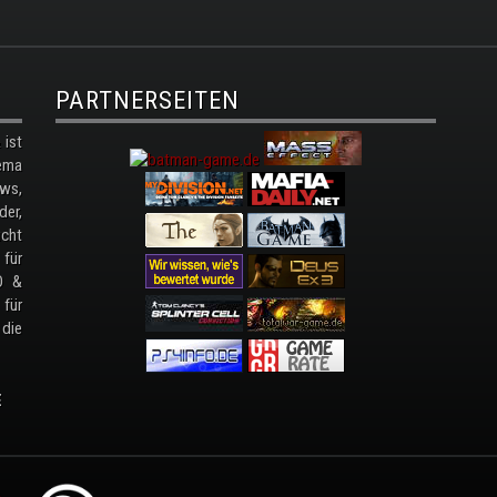
PARTNERSEITEN
ist
ema
ws,
der,
cht
 für
D &
 für
 die
E