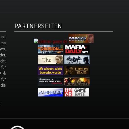
PARTNERSEITEN
ist
ema
ws,
der,
cht
 für
D &
 für
 die
E