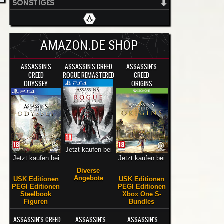
SONSTIGES
AMAZON.DE SHOP
ASSASSIN'S
ASSASSIN'S CREED
ASSASSIN'S
CREED
ROGUE REMASTERED
CREED
ODYSSEY
ORIGINS
Jetzt kaufen bei
Jetzt kaufen bei
Jetzt kaufen bei
Diverse
Angebote
USK Editionen
USK Editionen
PEGI Editionen
PEGI Editionen
Steelbook
Xbox One S-
Figuren
Bundles
ASSASSIN'S CREED
ASSASSIN'S
ASSASSIN'S