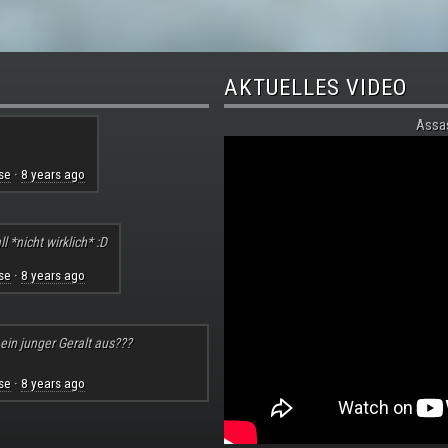
AKTUELLES VIDEO
Assa
se
8 years ago
·
l *nicht wirklich* :D
se
8 years ago
·
 ein junger Geralt aus???
se
8 years ago
·