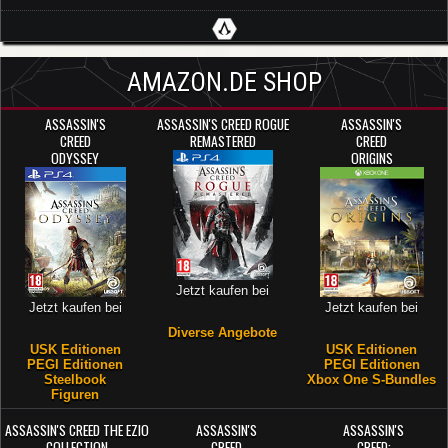
AMAZON.DE SHOP
ASSASSIN'S
ASSASSIN'S CREED ROGUE
ASSASSIN'S
CREED
REMASTERED
CREED
ODYSSEY
ORIGINS
Jetzt kaufen bei
Jetzt kaufen bei
Jetzt kaufen bei
Diverse Angebote
USK Editionen
USK Editionen
PEGI Editionen
PEGI Editionen
Steelbook
Xbox One S-Bundles
Figuren
ASSASSIN'S CREED THE EZIO
ASSASSIN'S
ASSASSIN'S
COLLECTION
CREED
CREED: