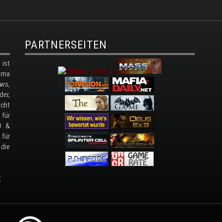
PARTNERSEITEN
ist
ema
ws,
der,
cht
 für
D &
 für
 die
E