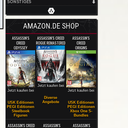
SONSTIGES
AMAZON.DE SHOP
ASSASSIN'S
ASSASSIN'S CREED
ASSASSIN'S
CREED
ROGUE REMASTERED
CREED
ODYSSEY
ORIGINS
Jetzt kaufen bei
Jetzt kaufen bei
Jetzt kaufen bei
Diverse
Angebote
USK Editionen
USK Editionen
PEGI Editionen
PEGI Editionen
Steelbook
Xbox One S-
Figuren
Bundles
ASSASSIN'S CREED
ASSASSIN'S
ASSASSIN'S