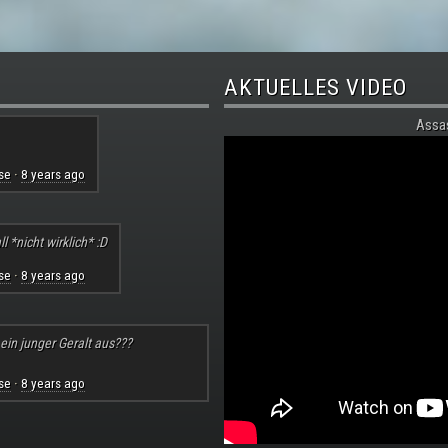
AKTUELLES VIDEO
Assa
se
8 years ago
·
l *nicht wirklich* :D
se
8 years ago
·
 ein junger Geralt aus???
se
8 years ago
·