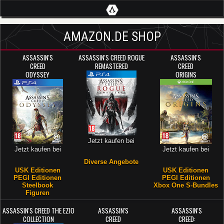
AMAZON.DE SHOP
ASSASSIN'S
ASSASSIN'S CREED ROGUE
ASSASSIN'S
CREED
REMASTERED
CREED
ODYSSEY
ORIGINS
Jetzt kaufen bei
Jetzt kaufen bei
Jetzt kaufen bei
Diverse Angebote
USK Editionen
USK Editionen
PEGI Editionen
PEGI Editionen
Steelbook
Xbox One S-Bundles
Figuren
ASSASSIN'S CREED THE EZIO
ASSASSIN'S
ASSASSIN'S
COLLECTION
CREED
CREED: