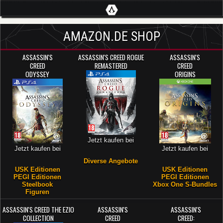
AMAZON.DE SHOP
ASSASSIN'S
ASSASSIN'S CREED ROGUE
ASSASSIN'S
CREED
REMASTERED
CREED
ODYSSEY
ORIGINS
Jetzt kaufen bei
Jetzt kaufen bei
Jetzt kaufen bei
Diverse Angebote
USK Editionen
USK Editionen
PEGI Editionen
PEGI Editionen
Steelbook
Xbox One S-Bundles
Figuren
ASSASSIN'S CREED THE EZIO
ASSASSIN'S
ASSASSIN'S
COLLECTION
CREED
CREED: