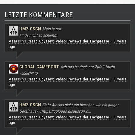
LETZTE KOMMENTARE
HMZ CSGN
Mein ja nur..
Finds nicht so schlimm
Assassin's Creed Odyssey: Video-Previews der Fachpresse
8 years
·
ago
GLOBAL GAMEPORT
Ach das ist doch nur Zufall *nicht
wirklich* :D
Assassin's Creed Odyssey: Video-Previews der Fachpresse
8 years
·
ago
HMZ CSGN
Sieht Alexios nicht ein bisschen wie ein junger
Geralt aus???
https://uploads.disquscdn.c...
Assassin's Creed Odyssey: Video-Previews der Fachpresse
8 years
·
ago