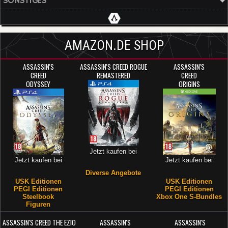
SONSTIGES
AMAZON.DE SHOP
ASSASSIN'S
ASSASSIN'S CREED ROGUE
ASSASSIN'S
CREED
REMASTERED
CREED
ODYSSEY
ORIGINS
Jetzt kaufen bei
Jetzt kaufen bei
Jetzt kaufen bei
Diverse Angebote
USK Editionen
USK Editionen
PEGI Editionen
PEGI Editionen
Steelbook
Xbox One S-Bundles
Figuren
ASSASSIN'S CREED THE EZIO
ASSASSIN'S
ASSASSIN'S