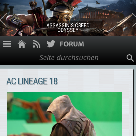
Direkt zum Inhalt
ASSASSIN'S CREED ROGUE
REMASTERED
Suche
Suchformular
AC LINEAGE 18