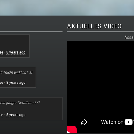
AKTUELLES VIDEO
Assa
se
8 years ago
·
l *nicht wirklich* :D
se
8 years ago
·
 ein junger Geralt aus???
se
8 years ago
·