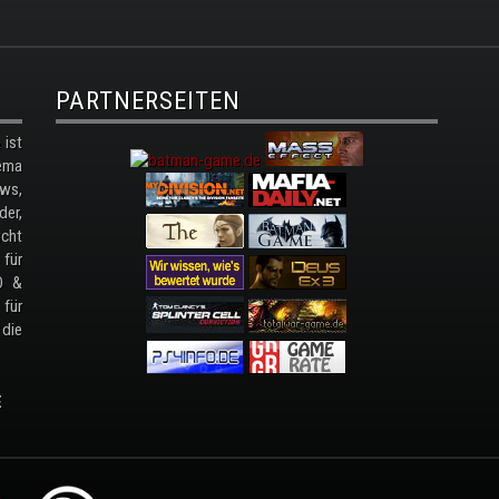
PARTNERSEITEN
ist
ema
ws,
der,
cht
 für
D &
 für
 die
E