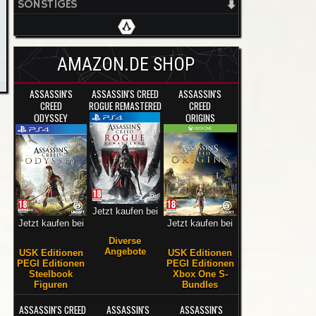
SONSTIGES
AMAZON.DE SHOP
ASSASSIN'S
ASSASSIN'S CREED
ASSASSIN'S
CREED
ROGUE REMASTERED
CREED
ODYSSEY
ORIGINS
Jetzt kaufen bei
Jetzt kaufen bei
Jetzt kaufen bei
Diverse
Angebote
USK Editionen
USK Editionen
PEGI Editionen
PEGI Editionen
Steelbook
Xbox One S-
Figuren
Bundles
ASSASSIN'S CREED
ASSASSIN'S
ASSASSIN'S