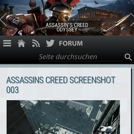
Direkt zum Inhalt
ASSASSIN'S CREED
ODYSSEY
Suche
Suchformular
ASSASSINS CREED SCREENSHOT
003