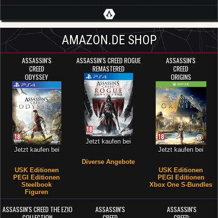
AMAZON.DE SHOP
ASSASSIN'S
ASSASSIN'S CREED ROGUE
ASSASSIN'S
CREED
REMASTERED
CREED
ODYSSEY
ORIGINS
Jetzt kaufen bei
Jetzt kaufen bei
Jetzt kaufen bei
Diverse Angebote
USK Editionen
USK Editionen
PEGI Editionen
PEGI Editionen
Steelbook
Xbox One S-Bundles
Figuren
ASSASSIN'S CREED THE EZIO
ASSASSIN'S
ASSASSIN'S
COLLECTION
CREED
CREED: