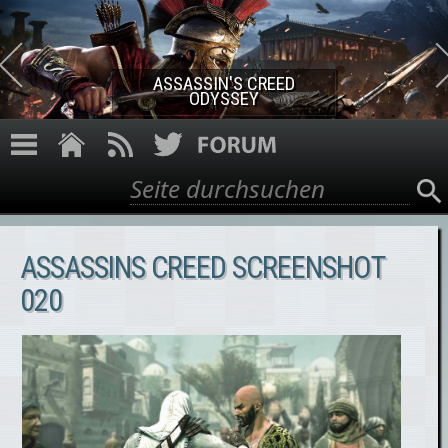
Direkt zum Inhalt
ASSASSIN'S CREED ROGUE
REMASTERED
Suche
Suchformular
ASSASSINS CREED SCREENSHOT
020