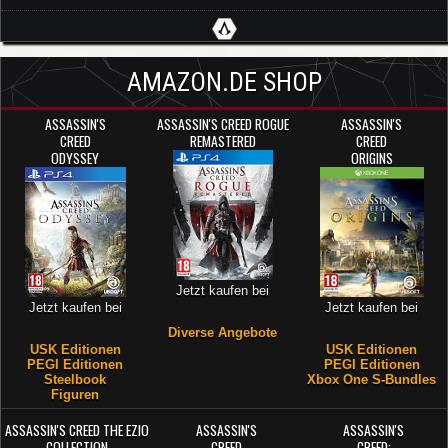
AMAZON.DE SHOP
ASSASSIN'S
ASSASSIN'S CREED ROGUE
ASSASSIN'S
CREED
REMASTERED
CREED
ODYSSEY
ORIGINS
Jetzt kaufen bei
Jetzt kaufen bei
Jetzt kaufen bei
Diverse Angebote
USK Editionen
USK Editionen
PEGI Editionen
PEGI Editionen
Steelbook
Xbox One S-Bundles
Figuren
ASSASSIN'S CREED THE EZIO
ASSASSIN'S
ASSASSIN'S
COLLECTION
CREED
CREED: