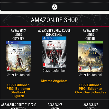
AMAZON.DE SHOP
ASSASSIN'S
ASSASSIN'S CREED ROGUE
ASSASSIN'S
CREED
REMASTERED
CREED
ODYSSEY
ORIGINS
Jetzt kaufen bei
Jetzt kaufen bei
Jetzt kaufen bei
Diverse Angebote
USK Editionen
USK Editionen
PEGI Editionen
PEGI Editionen
Steelbook
Xbox One S-Bundles
Figuren
ASSASSIN'S CREED THE EZIO
ASSASSIN'S
ASSASSIN'S
COLLECTION
CREED
CREED: