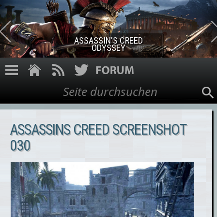
Direkt zum Inhalt
ASSASSIN'S CREED ROGUE
REMASTERED
Suche
Suchformular
ASSASSINS CREED SCREENSHOT
030