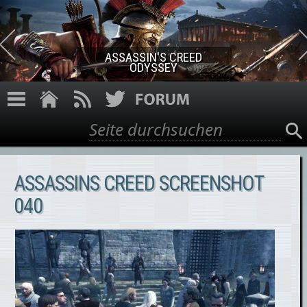
Direkt zum Inhalt
ASSASSIN'S CREED ROGUE
REMASTERED
Suche
Suchformular
ASSASSINS CREED SCREENSHOT
040