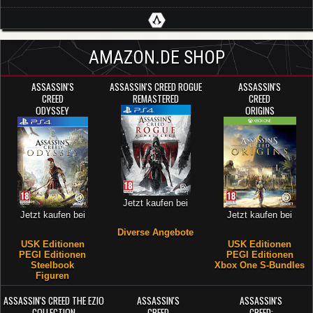
AMAZON.DE SHOP
ASSASSIN'S
ASSASSIN'S CREED ROGUE
ASSASSIN'S
CREED
REMASTERED
CREED
ODYSSEY
ORIGINS
Jetzt kaufen bei
Jetzt kaufen bei
Jetzt kaufen bei
Diverse Angebote
USK Editionen
USK Editionen
PEGI Editionen
PEGI Editionen
Steelbook
Xbox One S-Bundles
Figuren
ASSASSIN'S CREED THE EZIO
ASSASSIN'S
ASSASSIN'S
COLLECTION
CREED
CREED: