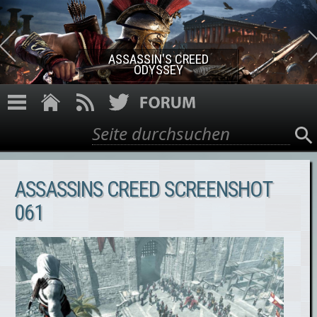
Direkt zum Inhalt
ASSASSIN'S CREED ROGUE
REMASTERED
Suche
Suchformular
ASSASSINS CREED SCREENSHOT
061