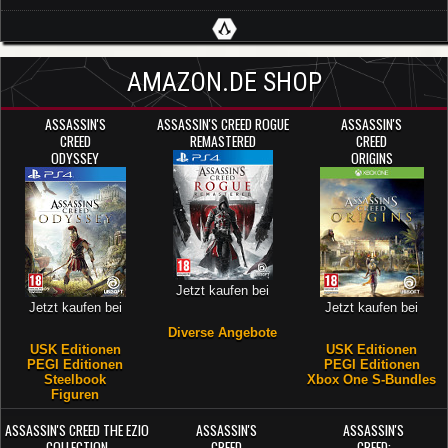
AMAZON.DE SHOP
ASSASSIN'S
ASSASSIN'S CREED ROGUE
ASSASSIN'S
CREED
REMASTERED
CREED
ODYSSEY
ORIGINS
Jetzt kaufen bei
Jetzt kaufen bei
Jetzt kaufen bei
Diverse Angebote
USK Editionen
USK Editionen
PEGI Editionen
PEGI Editionen
Steelbook
Xbox One S-Bundles
Figuren
ASSASSIN'S CREED THE EZIO
ASSASSIN'S
ASSASSIN'S
COLLECTION
CREED
CREED: