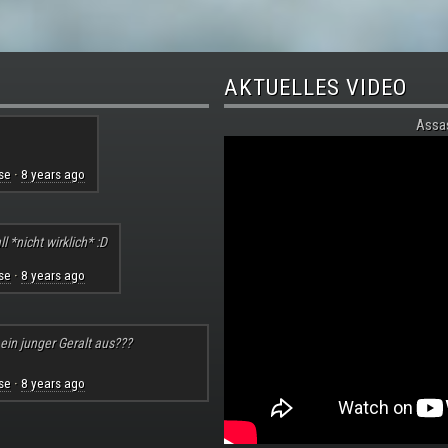
AKTUELLES VIDEO
Assa
se
8 years ago
·
l *nicht wirklich* :D
se
8 years ago
·
 ein junger Geralt aus???
se
8 years ago
·