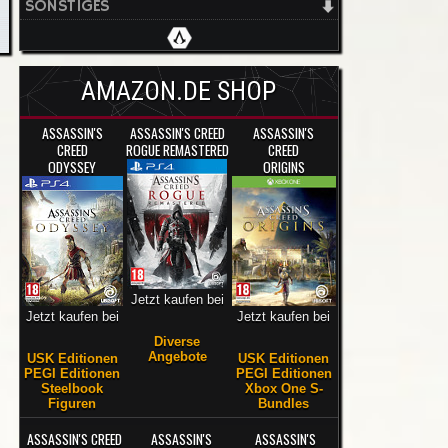
SONSTIGES
AMAZON.DE SHOP
ASSASSIN'S
ASSASSIN'S CREED
ASSASSIN'S
CREED
ROGUE REMASTERED
CREED
ODYSSEY
ORIGINS
Jetzt kaufen bei
Jetzt kaufen bei
Jetzt kaufen bei
Diverse
Angebote
USK Editionen
USK Editionen
PEGI Editionen
PEGI Editionen
Steelbook
Xbox One S-
Figuren
Bundles
ASSASSIN'S CREED
ASSASSIN'S
ASSASSIN'S