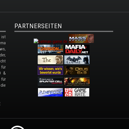
PARTNERSEITEN
ist
ema
ws,
der,
cht
 für
D &
 für
 die
E