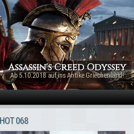
Direkt zum Inhalt
Assassin's Creed Rogue
Remastered
Jetzt für PS4 & Xbox One!
HOT 068