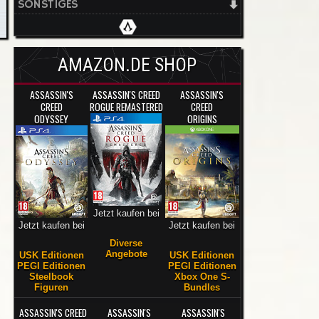
SONSTIGES
AMAZON.DE SHOP
ASSASSIN'S
ASSASSIN'S CREED
ASSASSIN'S
CREED
ROGUE REMASTERED
CREED
ODYSSEY
ORIGINS
Jetzt kaufen bei
Jetzt kaufen bei
Jetzt kaufen bei
Diverse
Angebote
USK Editionen
USK Editionen
PEGI Editionen
PEGI Editionen
Steelbook
Xbox One S-
Figuren
Bundles
ASSASSIN'S CREED
ASSASSIN'S
ASSASSIN'S