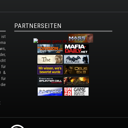
PARTNERSEITEN
ist
ema
ws,
der,
cht
 für
D &
 für
 die
E