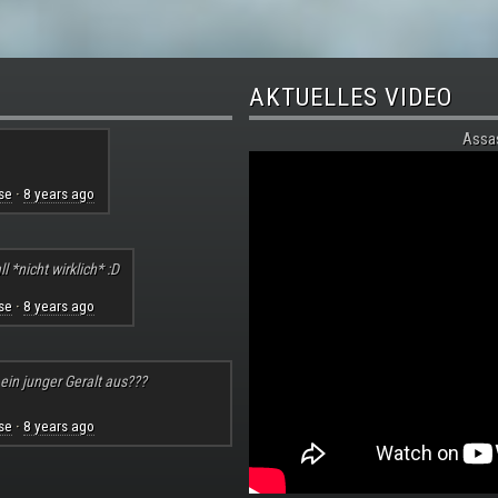
AKTUELLES VIDEO
Assa
se
8 years ago
·
l *nicht wirklich* :D
se
8 years ago
·
 ein junger Geralt aus???
se
8 years ago
·