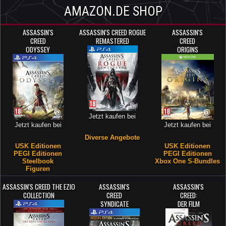
AMAZON.DE SHOP
ASSASSIN'S
ASSASSIN'S CREED ROGUE
ASSASSIN'S
CREED
REMASTERED
CREED
ODYSSEY
ORIGINS
Jetzt kaufen bei
Jetzt kaufen bei
Jetzt kaufen bei
Diverse Angebote
USK Editionen
USK Editionen
PEGI Editionen
PEGI Editionen
Steelbook
Xbox One S-Bundles
Figuren
ASSASSIN'S CREED THE EZIO
ASSASSIN'S
ASSASSIN'S
COLLECTION
CREED
CREED:
SYNDICATE
DER FILM