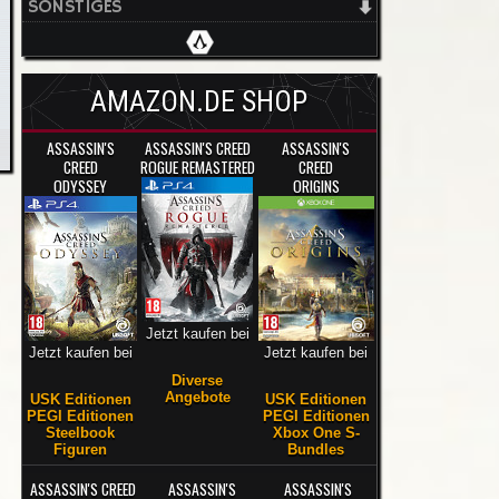
SONSTIGES
AMAZON.DE SHOP
ASSASSIN'S
ASSASSIN'S CREED
ASSASSIN'S
CREED
ROGUE REMASTERED
CREED
ODYSSEY
ORIGINS
Jetzt kaufen bei
Jetzt kaufen bei
Jetzt kaufen bei
Diverse
Angebote
USK Editionen
USK Editionen
PEGI Editionen
PEGI Editionen
Steelbook
Xbox One S-
Figuren
Bundles
ASSASSIN'S CREED
ASSASSIN'S
ASSASSIN'S