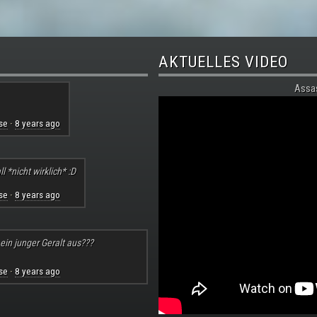
AKTUELLES VIDEO
Assa
se
8 years ago
·
l *nicht wirklich* :D
se
8 years ago
·
 ein junger Geralt aus???
se
8 years ago
·