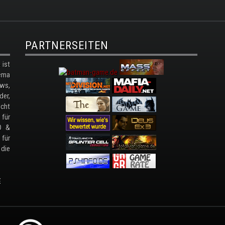
PARTNERSEITEN
ist
ema
ws,
der,
cht
 für
D &
 für
 die
E