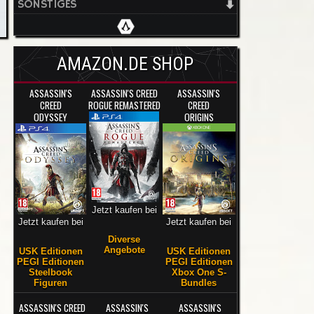
SONSTIGES
AMAZON.DE SHOP
ASSASSIN'S
ASSASSIN'S CREED
ASSASSIN'S
CREED
ROGUE REMASTERED
CREED
ODYSSEY
ORIGINS
Jetzt kaufen bei
Jetzt kaufen bei
Jetzt kaufen bei
Diverse
Angebote
USK Editionen
USK Editionen
PEGI Editionen
PEGI Editionen
Steelbook
Xbox One S-
Figuren
Bundles
ASSASSIN'S CREED
ASSASSIN'S
ASSASSIN'S