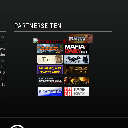
PARTNERSEITEN
ist
ema
ws,
der,
cht
 für
D &
 für
 die
E