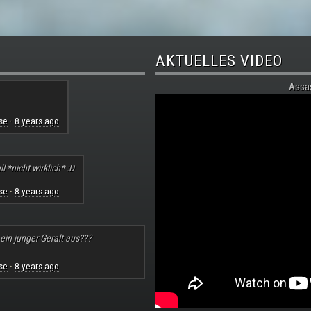
AKTUELLES VIDEO
Assa
se
8 years ago
·
l *nicht wirklich* :D
se
8 years ago
·
 ein junger Geralt aus???
se
8 years ago
·