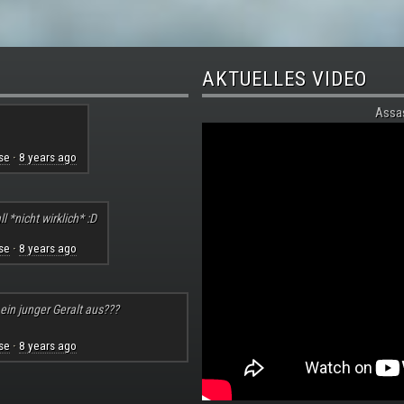
AKTUELLES VIDEO
Assa
se
8 years ago
·
l *nicht wirklich* :D
se
8 years ago
·
 ein junger Geralt aus???
se
8 years ago
·