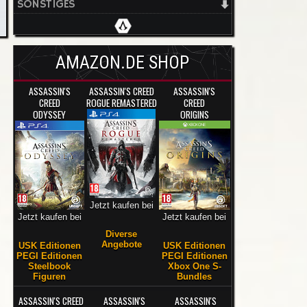
SONSTIGES
AMAZON.DE SHOP
ASSASSIN'S
ASSASSIN'S CREED
ASSASSIN'S
CREED
ROGUE REMASTERED
CREED
ODYSSEY
ORIGINS
Jetzt kaufen bei
Jetzt kaufen bei
Jetzt kaufen bei
Diverse
Angebote
USK Editionen
USK Editionen
PEGI Editionen
PEGI Editionen
Steelbook
Xbox One S-
Figuren
Bundles
ASSASSIN'S CREED
ASSASSIN'S
ASSASSIN'S