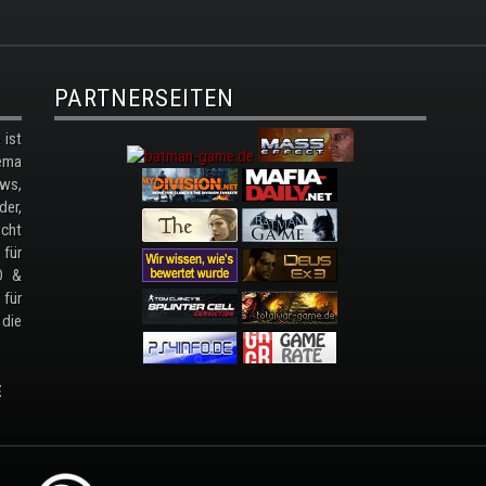
PARTNERSEITEN
ist
ema
ws,
der,
cht
 für
D &
 für
 die
E