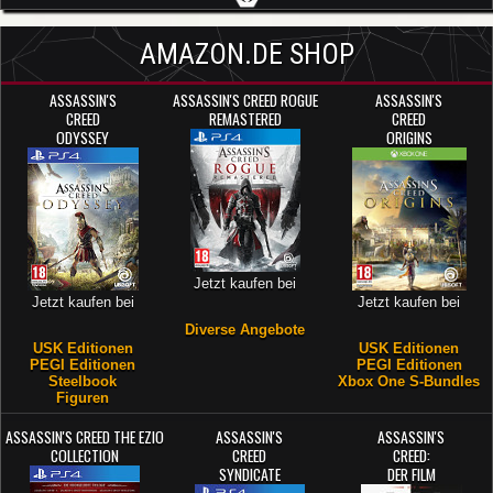
AMAZON.DE SHOP
ASSASSIN'S
ASSASSIN'S CREED ROGUE
ASSASSIN'S
CREED
REMASTERED
CREED
ODYSSEY
ORIGINS
Jetzt kaufen bei
Jetzt kaufen bei
Jetzt kaufen bei
Diverse Angebote
USK Editionen
USK Editionen
PEGI Editionen
PEGI Editionen
Steelbook
Xbox One S-Bundles
Figuren
ASSASSIN'S CREED THE EZIO
ASSASSIN'S
ASSASSIN'S
COLLECTION
CREED
CREED:
SYNDICATE
DER FILM