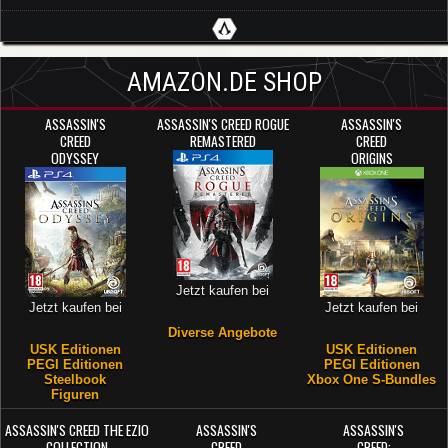
AMAZON.DE SHOP
ASSASSIN'S
ASSASSIN'S CREED ROGUE
ASSASSIN'S
CREED
REMASTERED
CREED
ODYSSEY
ORIGINS
Jetzt kaufen bei
Jetzt kaufen bei
Jetzt kaufen bei
Diverse Angebote
USK Editionen
USK Editionen
PEGI Editionen
PEGI Editionen
Steelbook
Xbox One S-Bundles
Figuren
ASSASSIN'S CREED THE EZIO
ASSASSIN'S
ASSASSIN'S
COLLECTION
CREED
CREED: