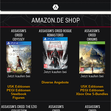
AMAZON.DE SHOP
ASSASSIN'S
ASSASSIN'S CREED ROGUE
ASSASSIN'S
CREED
REMASTERED
CREED
ODYSSEY
ORIGINS
Jetzt kaufen bei
Jetzt kaufen bei
Jetzt kaufen bei
Diverse Angebote
USK Editionen
USK Editionen
PEGI Editionen
PEGI Editionen
Steelbook
Xbox One S-Bundles
Figuren
ASSASSIN'S CREED THE EZIO
ASSASSIN'S
ASSASSIN'S
COLLECTION
CREED
CREED: