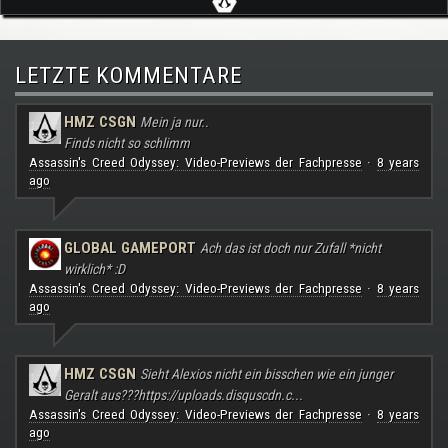
LETZTE KOMMENTARE
HMZ CSGN
Mein ja nur..
Finds nicht so schlimm
Assassin's Creed Odyssey: Video-Previews der Fachpresse
8 years
·
ago
GLOBAL GAMEPORT
Ach das ist doch nur Zufall *nicht
wirklich* :D
Assassin's Creed Odyssey: Video-Previews der Fachpresse
8 years
·
ago
HMZ CSGN
Sieht Alexios nicht ein bisschen wie ein junger
Geralt aus???
https://uploads.disquscdn.c...
Assassin's Creed Odyssey: Video-Previews der Fachpresse
8 years
·
ago