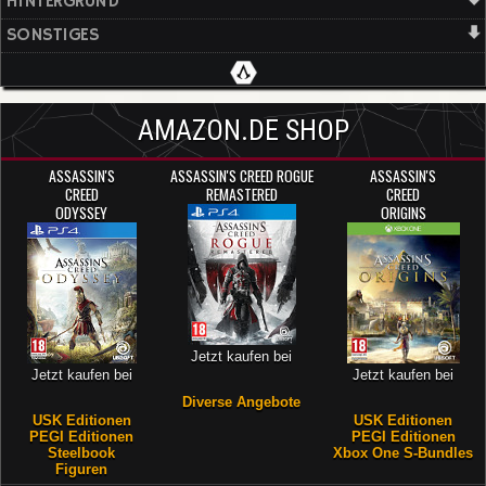
HINTERGRUND
SONSTIGES
AMAZON.DE SHOP
ASSASSIN'S
ASSASSIN'S CREED ROGUE
ASSASSIN'S
CREED
REMASTERED
CREED
ODYSSEY
ORIGINS
Jetzt kaufen bei
Jetzt kaufen bei
Jetzt kaufen bei
Diverse Angebote
USK Editionen
USK Editionen
PEGI Editionen
PEGI Editionen
Steelbook
Xbox One S-Bundles
Figuren