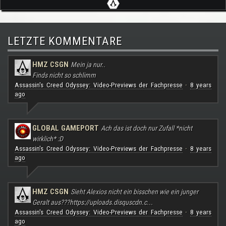
LETZTE KOMMENTARE
HMZ CSGN
Mein ja nur..
Finds nicht so schlimm
Assassin's Creed Odyssey: Video-Previews der Fachpresse
8 years
·
ago
GLOBAL GAMEPORT
Ach das ist doch nur Zufall *nicht
wirklich* :D
Assassin's Creed Odyssey: Video-Previews der Fachpresse
8 years
·
ago
HMZ CSGN
Sieht Alexios nicht ein bisschen wie ein junger
Geralt aus???
https://uploads.disquscdn.c...
Assassin's Creed Odyssey: Video-Previews der Fachpresse
8 years
·
ago