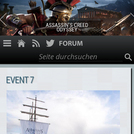
Direkt zum Inhalt
ASSASSIN'S CREED ROGUE
REMASTERED
Suche
Suchformular
EVENT 7