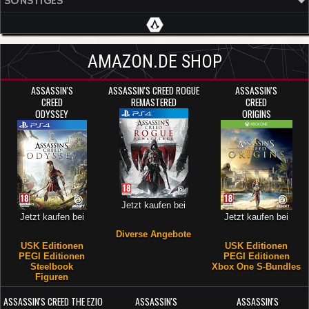
SONSTIGES
AMAZON.DE SHOP
ASSASSIN'S
ASSASSIN'S CREED ROGUE
ASSASSIN'S
CREED
REMASTERED
CREED
ODYSSEY
ORIGINS
Jetzt kaufen bei
Jetzt kaufen bei
Jetzt kaufen bei
Diverse Angebote
USK Editionen
USK Editionen
PEGI Editionen
PEGI Editionen
Steelbook
Xbox One S-Bundles
Figuren
ASSASSIN'S CREED THE EZIO
ASSASSIN'S
ASSASSIN'S