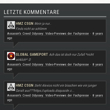
LETZTE KOMMENTARE
HMZ CSGN
Mein ja nur..
Finds nicht so schlimm
Assassin's Creed Odyssey: Video-Previews der Fachpresse
8 years
·
ago
GLOBAL GAMEPORT
Ach das ist doch nur Zufall *nicht
wirklich* :D
Assassin's Creed Odyssey: Video-Previews der Fachpresse
8 years
·
ago
HMZ CSGN
Sieht Alexios nicht ein bisschen wie ein junger
Geralt aus???
https://uploads.disquscdn.c...
Assassin's Creed Odyssey: Video-Previews der Fachpresse
8 years
·
ago