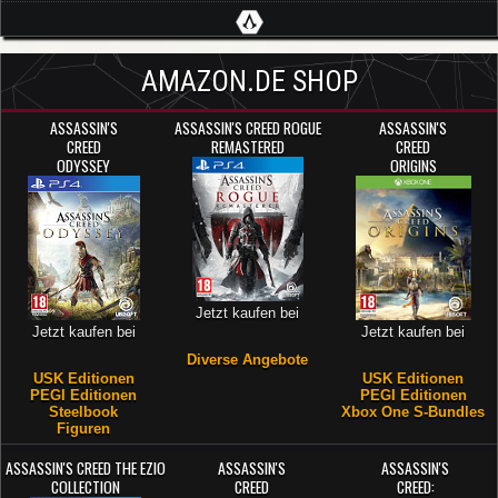
AMAZON.DE SHOP
ASSASSIN'S
ASSASSIN'S CREED ROGUE
ASSASSIN'S
CREED
REMASTERED
CREED
ODYSSEY
ORIGINS
Jetzt kaufen bei
Jetzt kaufen bei
Jetzt kaufen bei
Diverse Angebote
USK Editionen
USK Editionen
PEGI Editionen
PEGI Editionen
Steelbook
Xbox One S-Bundles
Figuren
ASSASSIN'S CREED THE EZIO
ASSASSIN'S
ASSASSIN'S
COLLECTION
CREED
CREED: