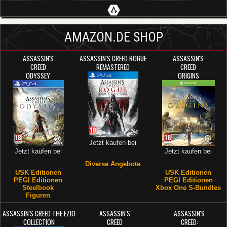
AMAZON.DE SHOP
ASSASSIN'S
ASSASSIN'S CREED ROGUE
ASSASSIN'S
CREED
REMASTERED
CREED
ODYSSEY
ORIGINS
Jetzt kaufen bei
Jetzt kaufen bei
Jetzt kaufen bei
Diverse Angebote
USK Editionen
USK Editionen
PEGI Editionen
PEGI Editionen
Steelbook
Xbox One S-Bundles
Figuren
ASSASSIN'S CREED THE EZIO
ASSASSIN'S
ASSASSIN'S
COLLECTION
CREED
CREED: