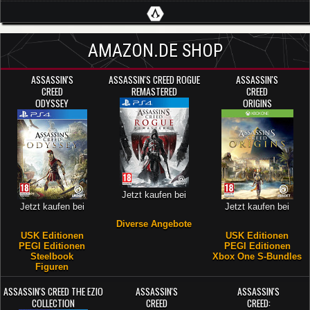
AMAZON.DE SHOP
ASSASSIN'S
ASSASSIN'S CREED ROGUE
ASSASSIN'S
CREED
REMASTERED
CREED
ODYSSEY
ORIGINS
Jetzt kaufen bei
Jetzt kaufen bei
Jetzt kaufen bei
Diverse Angebote
USK Editionen
USK Editionen
PEGI Editionen
PEGI Editionen
Steelbook
Xbox One S-Bundles
Figuren
ASSASSIN'S CREED THE EZIO
ASSASSIN'S
ASSASSIN'S
COLLECTION
CREED
CREED: