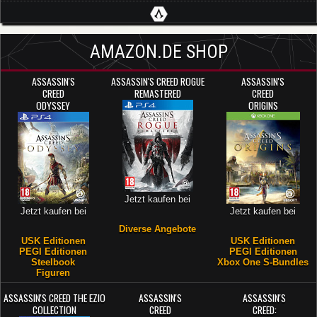
AMAZON.DE SHOP
ASSASSIN'S
ASSASSIN'S CREED ROGUE
ASSASSIN'S
CREED
REMASTERED
CREED
ODYSSEY
ORIGINS
Jetzt kaufen bei
Jetzt kaufen bei
Jetzt kaufen bei
Diverse Angebote
USK Editionen
USK Editionen
PEGI Editionen
PEGI Editionen
Steelbook
Xbox One S-Bundles
Figuren
ASSASSIN'S CREED THE EZIO
ASSASSIN'S
ASSASSIN'S
COLLECTION
CREED
CREED: