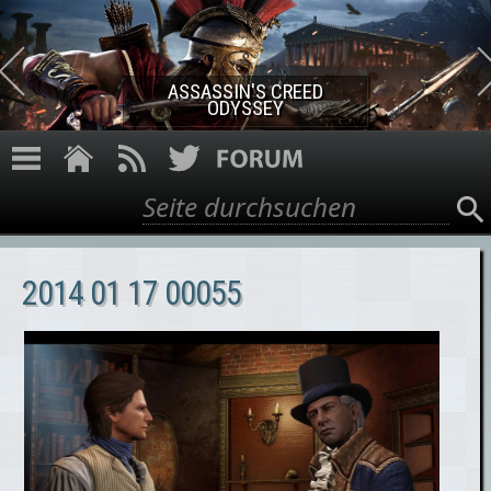
Direkt zum Inhalt
ASSASSIN'S CREED ROGUE
REMASTERED
Suche
Suchformular
2014 01 17 00055