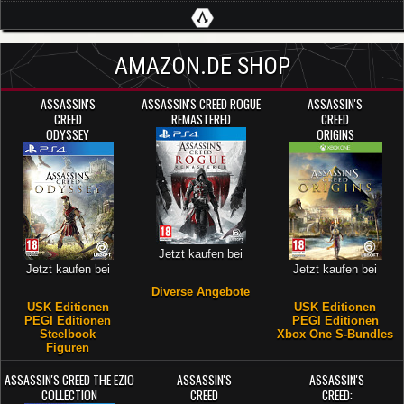
AMAZON.DE SHOP
ASSASSIN'S
ASSASSIN'S CREED ROGUE
ASSASSIN'S
CREED
REMASTERED
CREED
ODYSSEY
ORIGINS
Jetzt kaufen bei
Jetzt kaufen bei
Jetzt kaufen bei
Diverse Angebote
USK Editionen
USK Editionen
PEGI Editionen
PEGI Editionen
Steelbook
Xbox One S-Bundles
Figuren
ASSASSIN'S CREED THE EZIO
ASSASSIN'S
ASSASSIN'S
COLLECTION
CREED
CREED: